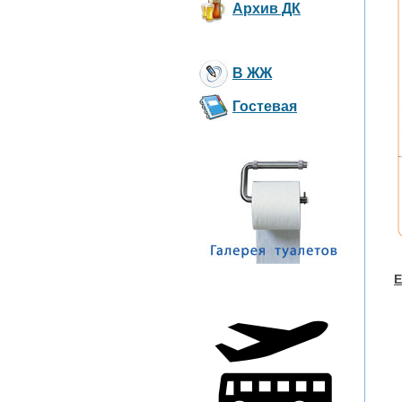
Архив ДК
В ЖЖ
Гостевая
Е