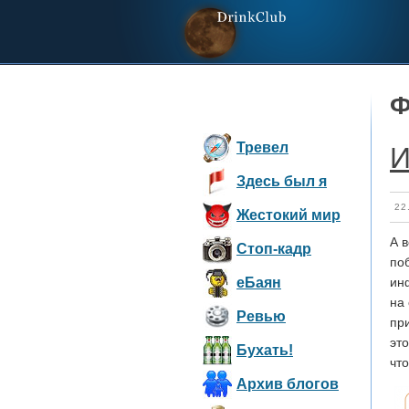
Ф
Тревел
И
Здесь был я
22
Жестокий мир
А 
Стоп-кадр
по
eБаян
ин
на
Ревью
пр
это
Бухать!
чт
Архив блогов