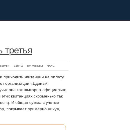
ь третья
услуги
ЕИРЦ
ну уроды
ФАС
и приходить квитанции на оплату
 от организации «Единый
учит она так шыкарно-официально,
 этих квитанциях скроменько так
есяц. И общая сумма с учетом
вор, покрывает примерно нихуя,