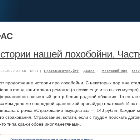
АС
стории нашей лохобойни. Част
.09.2020 22:46 - Dr.JT |
Прокомментируйте
Далее
|
Жестокий мир
гос
вот продолжение истории про лохобойни. С некоторых пор мне стал
бора в фонд капиталного ремонта (а позже еще и за вывоз мусора)
формационно-расчетный центр Ленинградской области». То есть зв
 самом деле же очередной сраненький провайдер платежей. И вот в
иписана строчка «Страхование имущества» — 143 рубля. Каждый м
го страхования. Страхование, кстати, если с трудом поискать дого
о-то типа кражи обоев инопланетянами.